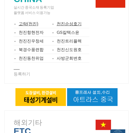
실시간 중국소재 등록기업
플랫폼 서비스 이용가능
고락(천진)
천진순성호기
천진항현전자
GS칼텍스윤
천진진우창세
천진트리플렉
북경수풍련합
천진신도원호
천진동천위업
사방군회변호
등록하기
해외기타
ETC