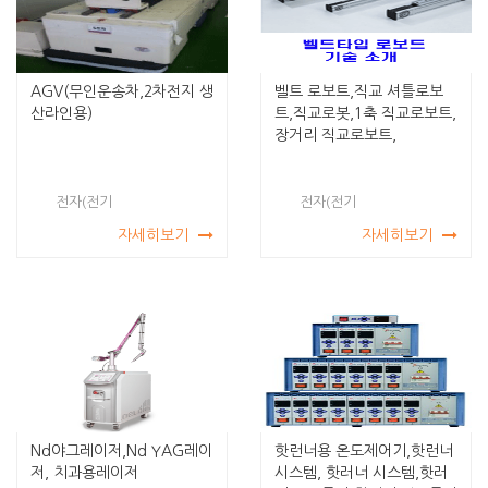
AGV(무인운송차,2차전지 생
벨트 로보트,직교 셔틀로보
산라인용)
트,직교로봇,1축 직교로보트,
장거리 직교로보트,
전자(전기
전자(전기
자세히보기
자세히보기
Nd야그레이저,Nd YAG레이
핫런너용 온도제어기,핫런너
저, 치과용레이저
시스템, 핫러너 시스템,핫러