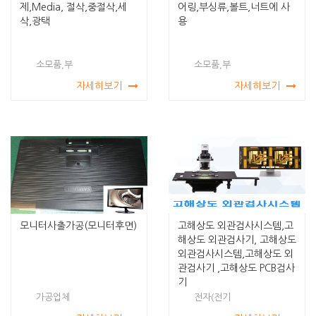
제,Media, 절삭,중절삭,세
어링,부싱류,볼트,너트에 사
삭,광택
용
소모품,부
소모품,부
자세히보기
자세히보기
모니터사출가공(모니터후면)
고해상도 외관검사시스템,고
해상도 외관검사기, 고해상도
외관검사시스템,고해상도 외
관검사기 ,고해상도 PCB검사
기
가공업체
전자(전기