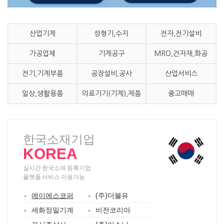
산업기계
성형기,수지
전자,전기설비
가공업체
기계공구
MRO,건자재,화공
전기,기계부품
공장설비,공사
산업서비스
일상,생활용품
의료기기(기계),제품
중고매매
한국소재기업
KOREA
실시간 한국소재 등록기업
플랫폼 서비스 이용가능
에이에스코퍼
(주)더블유
세화정밀기계
비전코리아