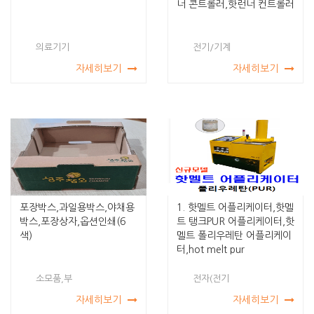
너 콘트롤러,핫런너 컨트롤러
의료기기
전기/기계
자세히보기
자세히보기
포장박스,과일용박스,야채용
1. 핫멜트 어플리케이터,핫멜
박스,포장상자,옵션인쇄(6
트 탱크PUR 어플리케이터,핫
색)
멜트 폴리우레탄 어플리케이
터,hot melt pur
소모품,부
전자(전기
자세히보기
자세히보기