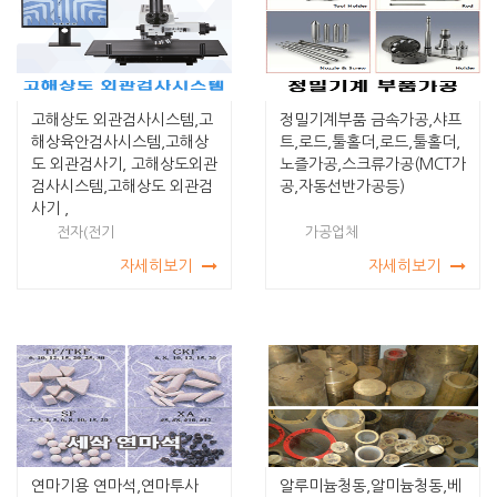
고해상도 외관검사시스템,고
정밀기계부품 금속가공,샤프
해상육안검사시스템,고해상
트,로드,툴홀더,로드,툴홀더,
도 외관검사기, 고해상도외관
노즐가공,스크류가공(MCT가
검사시스템,고해상도 외관검
공,자동선반가공등)
사기 ,
전자(전기
가공업체
자세히보기
자세히보기
연마기용 연마석,연마투사
알루미늄청동,알미늄청동,베