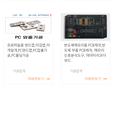
프로파일용 엔드캡,마감캡,마
반도체메모리용 PCB제작,반
개덮개,PC엔드캡,PC압출가
도체 부품 PCB제작, 메모리
공,PC몰딩가공
신호분석도구, 데이터리코더
보드
가공업체
가공업체
자세히보기
자세히보기