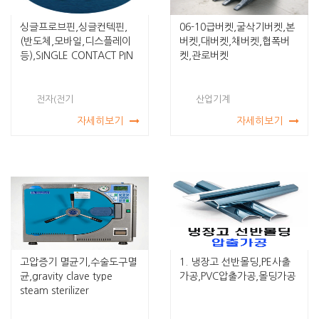
싱글프로브핀,싱글컨텍핀,
06-10급버켓,굴삭기버켓,본
(반도체,모바일,디스플레이
버켓,대버켓,채버켓,협폭버
등),SINGLE CONTACT PIN
켓,관로버켓
전자(전기
산업기계
자세히보기
자세히보기
고압증기 멸균기,수술도구멸
1. 냉장고 선반몰딩,PE사출
균,gravity clave type
가공,PVC압출가공,몰딩가공
steam sterilizer