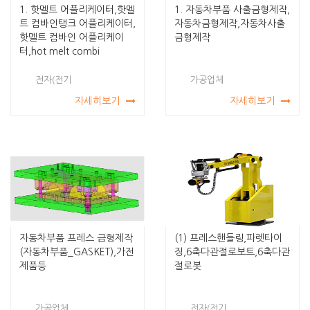
1. 핫멜트 어플리케이터,핫멜
1. 자동차부품 사출금형제작,
트 컴바인탱크 어플리케이터,
자동차금형제작,자동차사출
핫멜트 컴바인 어플리케이
금형제작
터,hot melt combi
전자(전기
가공업체
자세히보기
자세히보기
자동차부품 프레스 금형제작
(1) 프레스핸들링,파렛타이
(자동차부품_GASKET),가전
징,6축다관절로보트,6축다관
제품등
절로봇
가공업체
전자(전기