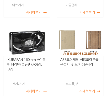
의료기기
가공업체
자세히보기
자세히보기
IKURAFAN 160mm AC 축
ABS도어제작,ABS도어문틀,
류 냉각팬(쿨링팬),AXIAL
문설치 및 도어주문제작
FAN
전기/기계
소모품,부
자세히보기
자세히보기