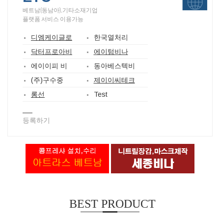
베트남(동남아),기타소재기업
플랫폼 서비스 이용가능
디엠케이글로
한국열처리
닥터프로아비
에이텀비나
에이이피 비
동아베스텍비
(주)구수중
제이이씨테크
롱선
Test
등록하기
BEST PRODUCT