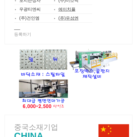
포시즌상사
(주)이소닉
우광티엔씨
에이치플
(주)건인엠
(주)우성엔
등록하기
중국소재기업
CHINA