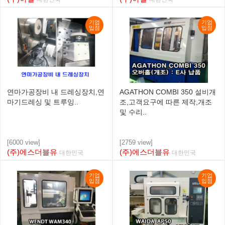
기업
기업
입점
입점
연마가공장비 내 드레싱장치,연
AGATHON COMBI 350 설비개
마기드레싱 및 트루잉..
조,고객요구에 따른 제작,개조
및 수리..
[6000 view]
[2759 view]
(주)에스더블유
(주)에스더블유
대한민국
대한민국
기업
기업
입점
입점