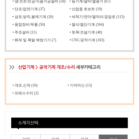
•
냉/건조/진공/식품가공설비 (50)
•
농기계/설비/열풍기 (67)
•
단조/압연기계 (37)
•
산업용 로보트 (19)
•
섬유,방직,봉제기계 (26)
•
세척기/연마/열처리/공업로 (113)
•
용접장비/부품 (50)
•
절삭/절단기계 (164)
•
주조설비 (11)
•
토목/건설기계 (40)
•
화재 및 폭발 예방기기 (7)
•
CNC/공작기계 (103)
>>
산업기계 > 공작기계 개조/수리
세부카테고리
•
개조,신작 (10)
•
기어머신 (13)
•
프레스수리 (2)
소재지선택