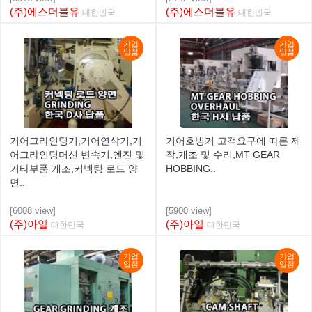
(주)에스더블유
(주)에스더블유
대한민국
대한민국
기업
기업
입점
입점
기어그라인딩기,기어연삭기,기
기어호빙기 고객요구에 따른 제
어그라인딩머신 변속기,엔진 및
작,개조 및 수리,MT GEAR
기타부품 개조,커넥팅 로드 양
HOBBING..
면..
[6008 view]
[5900 view]
(주)아일
(주)아일
대한민국
대한민국
기업
기업
입점
입점