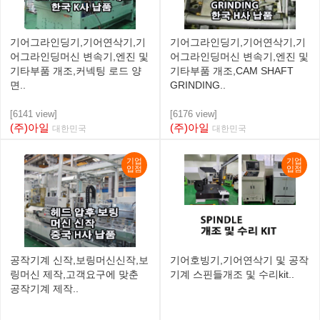
기어그라인딩기,기어연삭기,기
기어그라인딩기,기어연삭기,기
어그라인딩머신 변속기,엔진 및
어그라인딩머신 변속기,엔진 및
기타부품 개조,커넥팅 로드 양
기타부품 개조,CAM SHAFT
면..
GRINDING..
[6141 view]
[6176 view]
(주)아일
(주)아일
대한민국
대한민국
기업
기업
입점
입점
공작기계 신작,보링머신신작,보
기어호빙기,기어연삭기 및 공작
링머신 제작,고객요구에 맞춘
기계 스핀들개조 및 수리kit..
공작기계 제작..