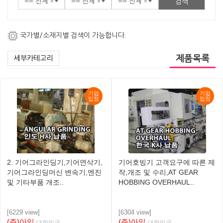
검색
국가별/소재지별 검색이 가능합니다.
제품목록
세부카테고리
기업
기업
입점
입점
2. 기어그라인딩기,기어연삭기,
기어호빙기 고객요구에 따른 제
기어그라인딩머신 변속기,엔진
작,개조 및 수리,AT GEAR
및 기타부품 개조..
HOBBING OVERHAUL..
[6229 view]
[6304 view]
(주)아일
(주)아일
대한민국
대한민국