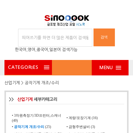
검색
한국어,영어,중국어,일본어 검색가능
CATEGORIES
MENU
산업기계 > 공작기계 개조/수리
>>
산업기계
세부카테고리
•
3차원측정기/3D프린터,스캐너
•
계량/포장기계 (16)
(49)
•
공작기계 개조/수리
(25)
•
금형주변설비 (3)