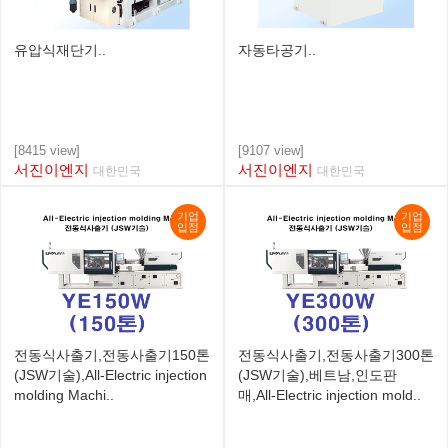
유압식재단기..
자동타공기..
[8415 view]
[9107 view]
서진이엔지
서진이엔지
대한민국
대한민국
기업
기업
입점
입점
전동식사출기,전동사출기150톤
전동식사출기,전동사출기300톤
(JSW기술),All-Electric injection
(JSW기술),베트남,인도판
molding Machi..
매,All-Electric injection mold..