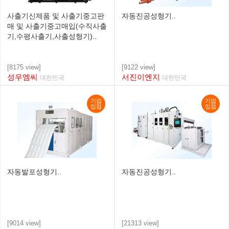
사출기신제품 및 사출기중고판
자동진공성형기..
매 및 사출기중고매입(수직사출
기,수평사출기,사출성형기)..
[8175 view]
[9122 view]
성우엠씨
서진이엔지
대한민국
대한민국
기업
기업
입점
입점
자동발포성형기..
자동진공성형기..
[9014 view]
[21313 view]