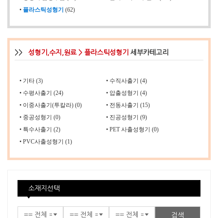
•
플라스틱성형기
(62)
>>
성형기,수지,원료 > 플라스틱성형기
세부카테고리
•
기타 (3)
•
수직사출기 (4)
•
수평사출기 (24)
•
압출성형기 (4)
•
이중사출기(투칼라) (0)
•
전동사출기 (15)
•
중공성형기 (0)
•
진공성형기 (9)
•
특수사출기 (2)
•
PET 사출성형기 (0)
•
PVC사출성형기 (1)
소재지선택
검색