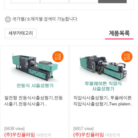
국가별/소재지별 검색이 가능합니다.
제품목록
세부카테고리
기업
기업
입점
입점
절전형 전동식사출성형기,전동
직압식사출성형기, 투플레이튼
사출기,전동식사출기..
직압식사출성형기,Two platen..
[6638 view]
[6817 view]
(주)우진플라임
(주)우진플라임
대한민국
대한민국