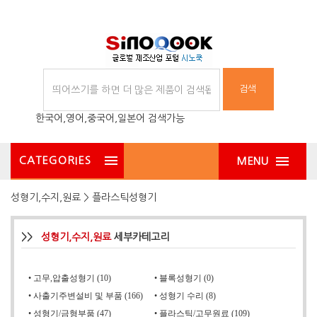
검색
한국어,영어,중국어,일본어 검색가능
CATEGORIES
MENU
성형기,수지,원료 > 플라스틱성형기
>>
성형기,수지,원료
세부카테고리
•
고무,압출성형기 (10)
•
블록성형기 (0)
•
사출기주변설비 및 부품 (166)
•
성형기 수리 (8)
•
성형기/금형부품 (47)
•
플라스틱/고무원료 (109)