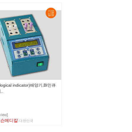
기업
입점
ological indicator)배양기,BI인큐
..
view]
퍼슨메디칼
대한민국