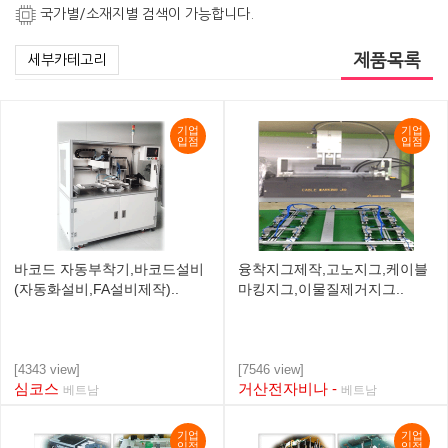
국가별/소재지별 검색이 가능합니다.
제품목록
세부카테고리
기업
기업
입점
입점
바코드 자동부착기,바코드설비
융착지그제작,고노지그,케이블
(자동화설비,FA설비제작)..
마킹지그,이물질제거지그..
[4343 view]
[7546 view]
심코스
거산전자비나 -
베트남
베트남
기업
기업
입점
입점