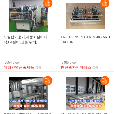
기업
기업
입점
입점
드릴탭가공기,자동화설비제
TR 518 INSPECTION JIG AND
작,FA설비(산동 위해)..
FIXTURE..
[9054 view]
[9485 view]
위해건영금속제품
천진광환전자테스
중국
중국
기업
기업
입점
입점