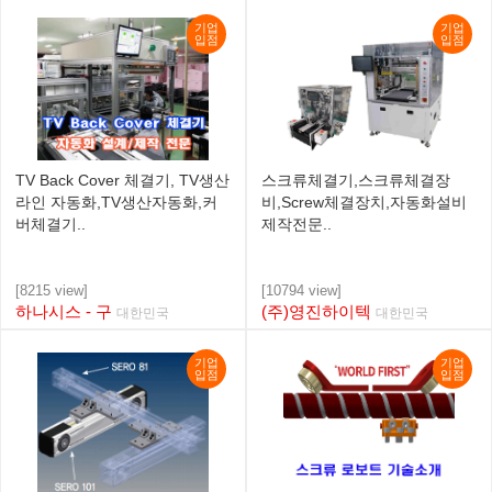
기업
기업
입점
입점
TV Back Cover 체결기, TV생산
스크류체결기,스크류체결장
라인 자동화,TV생산자동화,커
비,Screw체결장치,자동화설비
버체결기..
제작전문..
[8215 view]
[10794 view]
하나시스 - 구
(주)영진하이텍
대한민국
대한민국
기업
기업
입점
입점