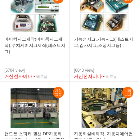
마이컴지그제작(마이콤지그제
기능성지그,기능지그(테스트지
작),수치제어지그제작(테스트지
그,검사지그,조정지그등)..
그)..
[5704 view]
[6043 view]
거산전자비나 -
거산전자비나 -
베트남
베트남
기업
기업
입점
입점
핸드폰 스피커 권선 DP자동화
자동화설비제작, 자동차에어컨