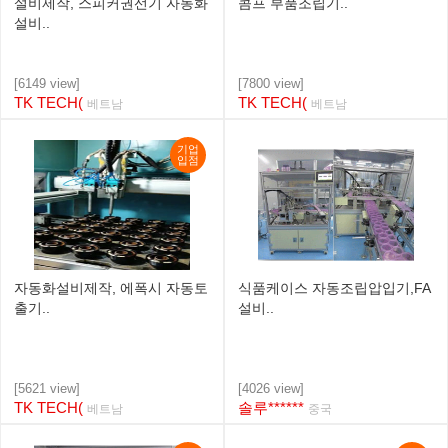
설비제작, 스피커권선기 자동화
콤프 부품조립기..
설비..
[6149 view]
[7800 view]
TK TECH(
TK TECH(
베트남
베트남
기업
입점
자동화설비제작, 에폭시 자동토
식품케이스 자동조립압입기,FA
출기..
설비..
[5621 view]
[4026 view]
TK TECH(
솔루******
베트남
중국