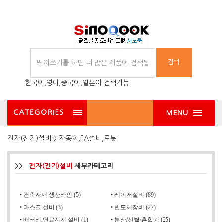
검색
한국어,영어,중국어,일본어 검색가능
CATEGORIES
MENU
전자(전기)설비 > 자동화,FA설비,로봇
>>
전자(전기)설비
세부카테고리
•
건축자재 생산라인 (5)
•
레이저설비 (89)
•
마스크 설비 (3)
•
반도체장비 (27)
•
배터리,연료전지 설비 (1)
•
분산/선별/혼합기 (25)