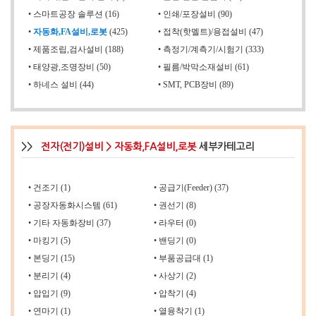
•
스마트공장 솔루션 (16)
•
인쇄/포장설비 (90)
•
자동화,FA설비,로봇
(425)
•
접착(핫멜트)/용접설비 (47)
•
제품조립,검사설비 (188)
•
측정기/계측기/시험기 (333)
•
태양광,조명장비 (50)
•
필름/박막소재설비 (61)
•
하네스 설비 (44)
•
SMT, PCB장비 (89)
>>
전자(전기)설비 > 자동화,FA설비,로봇
세부카테고리
•
건조기 (1)
•
공급기(Feeder) (37)
•
공장자동화시스템 (61)
•
권선기 (8)
•
기타 자동화장비 (37)
•
라우터 (0)
•
마킹기 (5)
•
밴딩기 (0)
•
본딩기 (15)
•
부품공급대 (1)
•
분리기 (4)
•
사상기 (2)
•
압입기 (9)
•
압착기 (4)
•
연마기 (1)
•
열융착기 (1)