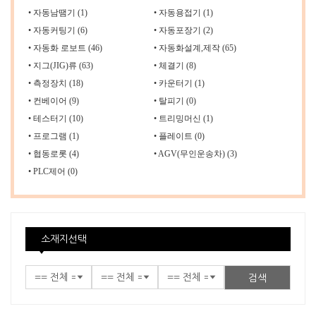
•
자동남땜기 (1)
•
자동용접기 (1)
•
자동커팅기 (6)
•
자동포장기 (2)
•
자동화 로보트 (46)
•
자동화설계,제작 (65)
•
지그(JIG)류 (63)
•
체결기 (8)
•
측정장치 (18)
•
카운터기 (1)
•
컨베이어 (9)
•
탈피기 (0)
•
테스터기 (10)
•
트리밍머신 (1)
•
프로그램 (1)
•
플레이트 (0)
•
협동로롯 (4)
•
AGV(무인운송차) (3)
•
PLC제어 (0)
소재지선택
검색