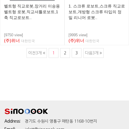
벨트형 직교로봇,장거리 이송용
1. 스크류 로보트,스크류 직교로
벨트형 로봇,직교셔틀로보트,1
보트,개방형 스크류 타입의 정
축 직교로보트..
밀 리니어 로봇..
[9750 view]
[9995 view]
(주)위너
(주)위너
대한민국
대한민국
이전3개
1
2
3
다음3개
Address:
경기도 수원시 영통구 매탄동 1168-10번지