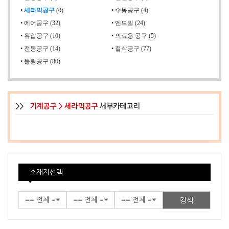
•
세라믹공구
(0)
•
수동공구 (4)
•
에어공구 (32)
•
엔드밀 (24)
•
유압공구 (10)
•
의료용 공구 (5)
•
전동공구 (14)
•
절삭공구 (77)
•
툴링공구 (80)
>>
기계공구 > 세라믹공구
세부카테고리
소재지선택
검색